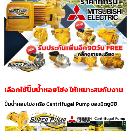
เลือกใช้ปั๊มน้ำหอยโข่ง ให้เหมาะสมกับงาน
ปั๊มน้ำหอยโข่ง หรือ Centrifugal Pump ของมิตซูบิชิ