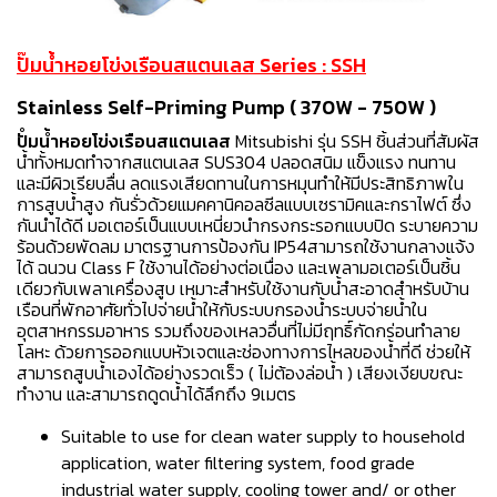
ปั๊มน้ำหอยโข่งเรือนสแตนเลส Series : SSH
Stainless Self-Priming Pump ( 370W - 750W )
ปัํมน้ำหอยโข่งเรือนสแตนเลส
Mitsubishi รุ่น SSH ชิ้นส่วนที่สัมผัส
น้ำทั้งหมดทำจากสแตนเลส SUS304 ปลอดสนิม แข็งแรง ทนทาน
และมีผิวเรียบลื่น ลดแรงเสียดทานในการหมุนทำให้มีประสิทธิภาพใน
การสูบน้ำสูง กันรั่วด้วยแมคคานิคอลซีลแบบเซรามิคและกราไฟต์ ซึ่ง
กันนำได้ดี มอเตอร์เป็นแบบเหนี่ยวนำกรงกระรอกแบบปิด ระบายความ
ร้อนด้วยพัดลม มาตรฐานการป้องกัน IP54สามารถใช้งานกลางแจ้ง
ได้ ฉนวน Class F ใช้งานได้อย่างต่อเนื่อง และเพลามอเตอร์เป็นชิ้น
เดียวกับเพลาเครื่องสูบ เหมาะสำหรับใช้งานกับน้ำสะอาดสำหรับบ้าน
เรือนที่พักอาศัยทั่วไปจ่ายน้ำให้กับระบบกรองน้ำระบบจ่ายน้ำใน
อุตสาหกรรมอาหาร รวมถึงของเหลวอื่นที่ไม่มีฤทธิ์กัดกร่อนทำลาย
โลหะ ด้วยการออกแบบหัวเจตและช่องทางการไหลของน้ำที่ดี ช่วยให้
สามารถสูบน้ำเองได้อย่างรวดเร็ว ( ไม่ต้องล่อน้ำ ) เสียงเงียบขณะ
ทำงาน และสามารถดูดน้ำได้ลึกถึง 9เมตร
Suitable to use for clean water supply to household
application, water filtering system, food grade
industrial water supply, cooling tower and/ or other