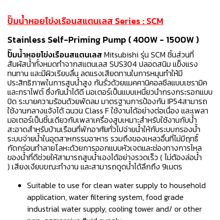
ปั๊มน้ำหอยโข่งเรือนสแตนเลส Series : SCM
Stainless Self-Priming Pump ( 400W - 1500W )
ปั๊มน้ำหอยโข่งเรือนสแตนเลส
Mitsubishi รุ่น SCM ชิ้นส่วนที่
สัมผัสน้ำทั้งหมดทำจากสแตนเลส SUS304 ปลอดสนิม แข็งแรง
ทนทาน และมีผิวเรียบลื่น ลดแรงเสียดทานในการหมุนทำให้มี
ประสิทธิภาพในการสูบน้ำสูง กันรั่วด้วยแมคคานิคอลซีลแบบเซรามิค
และกราไฟต์ ซึ่งกันนำได้ดี มอเตอร์เป็นแบบเหนี่ยวนำกรงกระรอกแบบ
ปิด ระบายความร้อนด้วยพัดลม มาตรฐานการป้องกัน IP54สามารถ
ใช้งานกลางแจ้งได้ ฉนวน Class F ใช้งานได้อย่างต่อเนื่อง และเพลา
มอเตอร์เป็นชิ้นเดียวกับเพลาเครื่องสูบเหมาะสำหรับใช้งานกับน้ำ
สะอาดสำหรับบ้านเรือนที่พักอาศัยทั่วไปจ่ายน้ำให้กับระบบกรองน้ำ
ระบบจ่ายน้ำในอุตสาหกรรมอาหาร รวมถึงของเหลวอื่นที่ไม่มีฤทธิ์
กัดกร่อนทำลายโลหะด้วยการออกแบบหัวเจตและช่องทางการไหล
ของน้ำที่ดีช่วยให้สามารถสูบน้ำเองได้อย่างรวดเร็ว ( ไม่ต้องล่อน้ำ
) เสียงเงียบขณะทำงาน และสามารถดูดน้ำได้ลึกถึง 9เมตร
Suitable to use for clean water supply to household
application, water filtering system, food grade
industrial water supply, cooling tower and/ or other