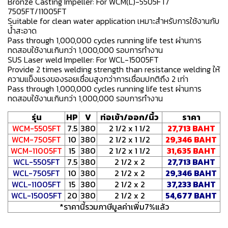
Bronze Casting Impeller: For WCM(L)-5505FT/
7505FT/11005FT
Suitable for clean water application เหมาะสำหรับการใช้งานกับ
น้ำสะอาด
Pass through 1,000,000 cycles running life test ผ่านการ
ทดสอบใช้งานเกินกว่า 1,000,000 รอบการทำงาน
SUS Laser weld Impeller: For WCL-15005FT
Provide 2 times welding strength than resistance welding ให้
ความแข็งแรงของรอยเชื่อมสูงกว่าการเชื่อมปกติถึง 2 เท่า
Pass through 1,000,000 cycles running life test ผ่านการ
ทดสอบใช้งานเกินกว่า 1,000,000 รอบการทำงาน
รุ่น
HP
V
ท่อเข้า/ออก/นิ้ว
ราคา
WCM-5505FT
7.5
380
2 1/2 x 1 1/2
27,713 BAHT
WCM-7505FT
10
380
2 1/2 x 1 1/2
29,346 BAHT
WCM-11005FT
15
380
2 1/2 x 1 1/2
31,635 BAHT
WCL-5505FT
7.5
380
2 1/2 x 2
27,713 BAHT
WCL-7505FT
10
380
2 1/2 x 2
29,346 BAHT
WCL-11005FT
15
380
2 1/2 x 2
37,233 BAHT
WCL-15005FT
20
380
2 1/2 x 2
54,677 BAHT
*ราคานี้รวมภาษีมูลค่าเพิ่ม7%แล้ว