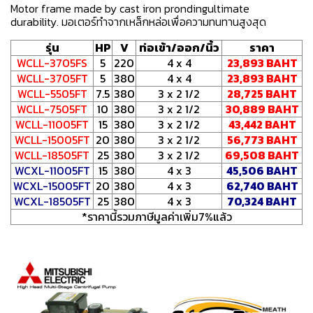
Motor frame made by cast iron prondingultimate
durability. มอเตอร์ทำจากเหล็กหล่อเพื่อความทนทานสูงสุด
รุ่น
HP
V
ท่อเข้า/ออก/นิ้ว
ราคา
WCLL-3705FS
5
220
4 x 4
23,893 BAHT
WCLL-3705FT
5
380
4 x 4
23,893 BAHT
WCLL-5505FT
7.5
380
3 x 2 1/2
28,725 BAHT
WCLL-7505FT
10
380
3 x 2 1/2
30,889 BAHT
WCLL-11005FT
15
380
3 x 2 1/2
43,442 BAHT
WCLL-15005FT
20
380
3 x 2 1/2
56,773 BAHT
WCLL-18505FT
25
380
3 x 2 1/2
69,508 BAHT
WCXL-11005FT
15
380
4 x 3
45,506 BAHT
WCXL-15005FT
20
380
4 x 3
62,740 BAHT
WCXL-18505FT
25
380
4 x 3
70,324 BAHT
*ราคานี้รวมภาษีมูลค่าเพิ่ม7%แล้ว