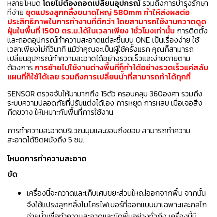
หลายโหมด
โดยไม่ต้องถอดเปลี่ยนอุปกรณ์
รวมถึงการบำรุงรักษา
ที่ง่าย
ชุดแปรงลูกกลิ้งขนาดใหญ่ 580mm ทำให้ส่งผลต่อ
ประสิทธิภาพในการทำงานที่ดีกว่า โดยสามารถใช้งานกวาดดูด
ฝุ่นในพื้นที่ 1500 ตร.ม.ได้ในเวลาเพียง 1ชั่วโมงเท่านั้น
การติดตั้ง
และถอดอุปกรณ์ทำความสะอาดแต่ละชิ้นบน ONE เป็นเรื่องง่าย ใช้
เวลาเพียงไม่กี่วินาที แม้ว่าคุณจะเป็นผู้ใช้ครั้งแรก คุณก็สามารถ
เปลี่ยนอุปกรณ์ทำความสะอาดได้อย่างรวดเร็วและง่ายดายตาม
ต้องการ
การย้ายไปใช้งานต่างพื้นที่ก็ทำได้อย่างรวดเร็วแค่สลับ
แผนที่ก็ใช้ได้เลย รวมถึงการเปลี่ยนน้ำที่สามารถทำได้ทุกที่
SENSOR ตรวจจับให้มามากถึง 15ตัว ครอบคลุม 360องศา รวมถึง
ระบบความปลอดภัยที่ปรับแต่งได้เอง การหยุด การหลบ เมื่อเจอสิ่ง
กีดขวาง ให้เหมาะกับพื้นที่การใช้งาน
การทำความสะอาดบริเวณมุมและขอบถึงขอบ สามารถทำความ
สะอาดได้ชิดผนังถึง 5 ซม.
โหมดการทำความสะอาด
ขัด
เครื่องนี้จะกวาดและเก็บเศษขยะส่วนใหญ่ออกจากพื้น จากนั้น
จึงใช้แปรงลูกกลิ้งไมโครไฟเบอร์ที่ออกแบบมาเฉพาะและกลไก
จ่ายน้ำเพื่อทำความสะอาดและขัดพื้นอย่างทั่วถึง เครื่องนี้มี