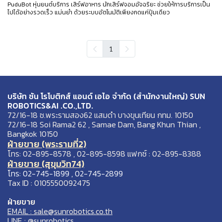
PuduBot หุ่นยนต์บริการ เสิร์ฟอาหาร นักเสิร์ฟจอมอัจฉริยะ ช่วยให้การบริการเป็น
ไปได้อย่างรวดเร็ว แม่นยำ ด้วยระบบอัตโนมัติเพียงกดแค่ปุ๋มเดียว
1
บริษัท ซัน โรโบติกส์ แอนด์ เอไอ จำกัด (สำนักงานใหญ่) SUN
ROBOTICS&AI .CO.,LTD.
72/16-18 ซ.พระรามสอง62 แสมดำ บางขุนเทียน กทม. 10150
72/16-18 Soi Rama2 62 , Samae Dam, Bang Khun Thian ,
Bangkok 10150
ฝ่ายขาย (พระรามที่2)
โทร: 02-895-8578 , 02-895-8598 แฟกซ์ : 02-895-8388
ฝ่ายขาย (สุขุมวิท74)
โทร: 02-745-1899 , 02-745-2899
Tax ID : 0105550092475
ฝ่ายขาย
EMAIL : sale@sunrobotics.co.th
LINE : @sunrobotics