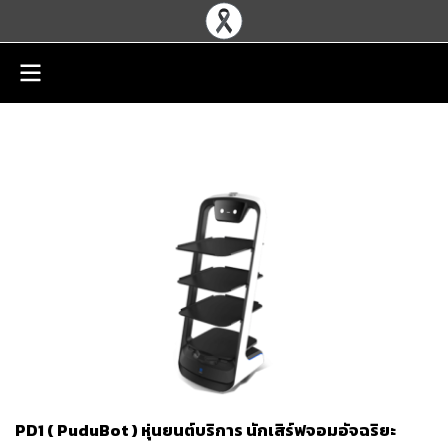
PD1 ( PuduBot ) หุ่นยนต์บริการ นักเสิร์ฟจอมอัจฉริยะ