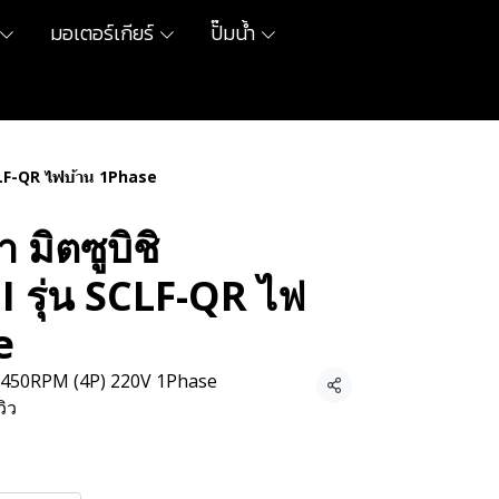
มอเตอร์เกียร์
ปั๊มน้ำ
SCLF-QR ไฟบ้าน 1Phase
 มิตซูบิชิ
 รุ่น SCLF-QR ไฟ
e
450RPM (4P) 220V 1Phase
แชร์
วิว