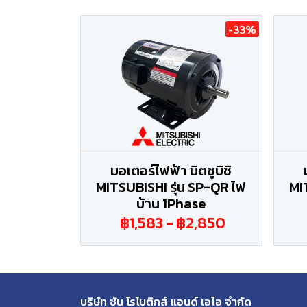
-33%
มอเตอร์ไฟฟ้า มิตซูบิชิ
MITSUBISHI รุ่น SP-QR ไฟ
MI
บ้าน 1Phase
฿1,583
-
฿2,850
บริษัท ซัน โรโบติกส์ แอนด์ เอไอ จำกัด