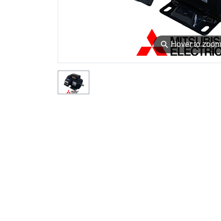
⚲
Hover to zoo