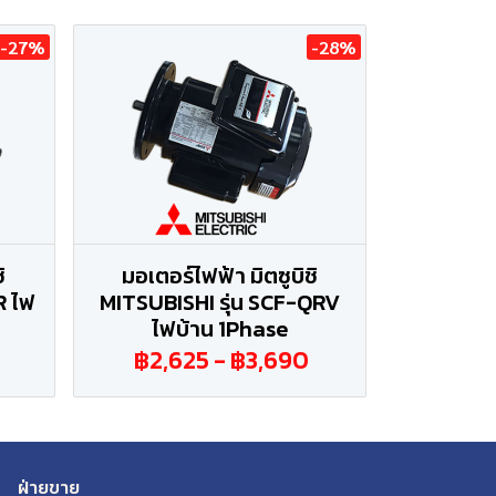
-27%
-28%
ิ
มอเตอร์ไฟฟ้า มิตซูบิชิ
R ไฟ
MITSUBISHI รุ่น SCF-QRV
ไฟบ้าน 1Phase
฿2,625
-
฿3,690
ฝ่ายขาย