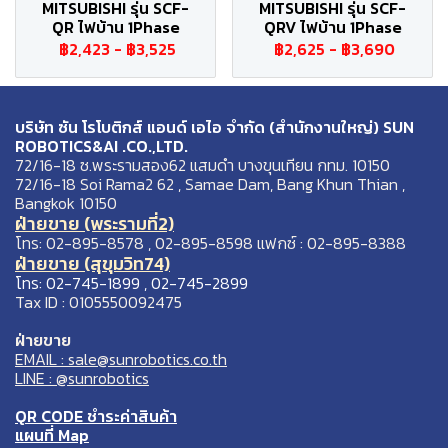
MITSUBISHI รุ่น SCF-
MITSUBISHI รุ่น SCF-
QR ไฟบ้าน 1Phase
QRV ไฟบ้าน 1Phase
฿2,423
-
฿3,525
฿2,625
-
฿3,690
บริษัท ซัน โรโบติกส์ แอนด์ เอไอ จำกัด (สำนักงานใหญ่) SUN
ROBOTICS&AI .CO.,LTD.
72/16-18 ซ.พระรามสอง62 แสมดำ บางขุนเทียน กทม. 10150
72/16-18 Soi Rama2 62 , Samae Dam, Bang Khun Thian ,
Bangkok 10150
ฝ่ายขาย (พระรามที่2)
โทร: 02-895-8578 , 02-895-8598 แฟกซ์ : 02-895-8388
ฝ่ายขาย (สุขุมวิท74)
โทร: 02-745-1899 , 02-745-2899
Tax ID : 0105550092475
ฝ่ายขาย
EMAIL : sale@sunrobotics.co.th
LINE : @sunrobotics
QR CODE ชำระค่าสินค้า
แผนที่ Map