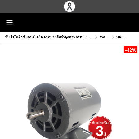
ซัน โรโบติกส์ แอนด์ เอไอ จำหน่ายสินค้าอุตสาหกรรม
...
ราคา มอเตอร์ไฟฟ้า
มอเตอร์ไฟฟ้า ฮิตาชิ Hitachi รุ่น EFOU-KT ไฟบ้าน 1Phase
-42%