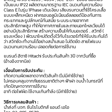
เป็นแบบ IP22 ผลิตตามมาตรฐาน IEC ฉนวนกันความร้อน
Class E ในรุ่น 1Phase เดินเงียบ เสียงรบกวนต่ำใช้โครงเสื้อ
แบบเหล็กเหนียว ฝาครอบอลูมิเนียมอัลลอยด์ป้องกันการ
กระแทกและรูปลักษณ์ทันสมัย ระบบระบายอากาศ
ประสิทธิภาพสูง ทำให้อากาศภายในและภายนอกไหลเวียนได้
อย่างมีประสิทธิภาพ สร้างความเย็นให้กับมอเตอร์ .. สวิทซ์ (
แรงเหวี่ยง ) พัฒนาใหม่ติดตั้งไว้กับโรเตอร์ทำให้รับประกันได้
ว่า สวิทซ์จะทำงานได้อย่างสม่ำเสมอ ไม่ติดขัด สายไฟแบบ
ฉนวนทนความร้อน ปลอดภัยต่อการใช้งาน
แบรนด์ ฮิตาชิ Hitachi รับประกันสินค้า 3ปี จากวันที่ซื้อ
(อ้างอิงจากบิล)
เงื่อนไขการรับประกัน :
เกิดความผิดพลาดจากตัวสินค้า (ไม่มีค่าใช้จ่าย)
ไม่ครอบคลุมจากภัยธรรมชาติต่างๆ ฟ้าผ่า จมน้ำ ในกรณีที่
เกิดปัญหาจากการใช้งาน
อาทิ ต่อไฟผิด ใช้งานเกินกำลัง (มีค่าใช้จ่าย)
วิธีการเคลมสินค้า :
นำส่งที่ บจก. ซันโรโบติกส์ แอนด์ เอไอ