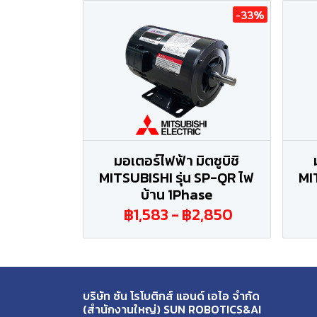
-33%
มอเตอร์ไฟฟ้า มิตซูบิชิ
MITSUBISHI รุ่น SP-QR ไฟ
MI
บ้าน 1Phase
฿1,583
-
฿2,850
บริษัท ซัน โรโบติกส์ แอนด์ เอไอ จำกัด
(สำนักงานใหญ่) SUN ROBOTICS&AI