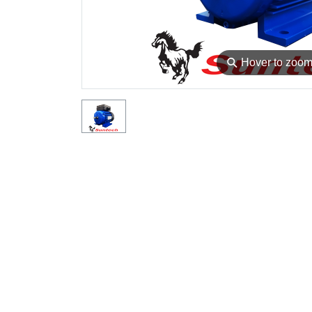
⚲
Hover to zoo