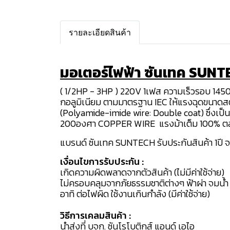
รายละเอียดสินค้า
มอเตอร์ไฟฟ้า ซันเทค SUNTE
( 1/2HP - 3HP ) 220V 1เฟส ความเร็วรอบ 1450
กอลูมิเนียม ตามมาตรฐาน IEC ให้แรงฉุดขนาดส
(Polyamide-imide wire: Double coat) ซึ่งเ
200องศา COPPER WIRE แรงม้าเต็ม 100% ตลับลูก
แบรนด์ ซันเทค SUNTECH รับประกันสินค้า 1ปี จากว
เงื่อนไขการรับประกัน :
เกิดความผิดพลาดจากตัวสินค้า (ไม่มีค่าใช้จ่าย)
ไม่ครอบคลุมจากภัยธรรมชาติต่างๆ ฟ้าผ่า จมน้ำ
อาทิ ต่อไฟผิด ใช้งานเกินกำลัง (มีค่าใช้จ่าย)
วิธีการเคลมสินค้า :
นำส่งที่ บจก. ซันโรโบติกส์ แอนด์ เอไอ