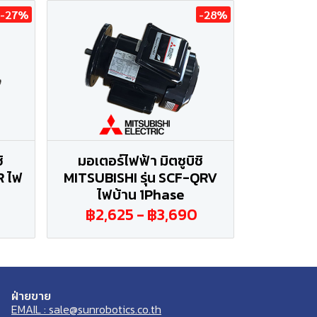
-27%
-28%
ิ
มอเตอร์ไฟฟ้า มิตซูบิชิ
R ไฟ
MITSUBISHI รุ่น SCF-QRV
ไฟบ้าน 1Phase
฿2,625
-
฿3,690
ฝ่ายขาย
EMAIL : sale@sunrobotics.co.th