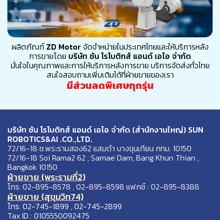
ผลิตภัณฑ์
ZD Motor
จัดจำหน่ายในประเทศไทยและให้บริการหลัง
การขายโดย
บริษัท ซัน โรโบติกส์ แอนด์ เอไอ จำกัด
มั่นใจในคุณภาพและการให้บริการหลังการขาย บริการจัดส่งทั่วไทย
สนใจสอบถามเพิ่มเติมได้ที่ฝ่ายขายของเรา
มีส่วนลดพิเศษทุกรุ่น
บริษัท ซัน โรโบติกส์ แอนด์ เอไอ จำกัด (สำนักงานใหญ่) SUN
ROBOTICS&AI .CO.,LTD.
72/16-18 ซ.พระรามสอง62 แสมดำ บางขุนเทียน กทม. 10150
72/16-18 Soi Rama2 62 , Samae Dam, Bang Khun Thian ,
Bangkok 10150
ฝ่ายขาย (พระรามที่2)
โทร: 02-895-8578 , 02-895-8598 แฟกซ์ : 02-895-8388
ฝ่ายขาย (สุขุมวิท74)
โทร: 02-745-1899 , 02-745-2899
Tax ID : 0105550092475